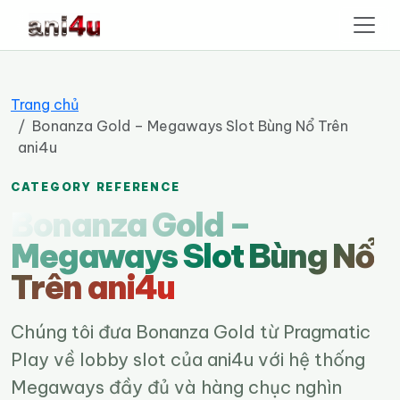
ani4u
Trang chủ
Bonanza Gold – Megaways Slot Bùng Nổ Trên
ani4u
CATEGORY REFERENCE
Bonanza Gold –
Megaways Slot Bùng Nổ
Trên ani4u
Chúng tôi đưa Bonanza Gold từ Pragmatic
Play về lobby slot của ani4u với hệ thống
Megaways đầy đủ và hàng chục nghìn