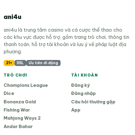
ani4u
ani4u là trung tâm casino và cá cược thể thao cho
các khu vực được hỗ trợ, gồm trang trò chơi, thông tin
thanh toán, hỗ trợ tài khoản và lưu ý về pháp luật địa
phương.
21+
SSL
Ưu tiên di động
TRÒ CHƠI
TÀI KHOẢN
Champions League
Đăng ký
Dice
Đăng nhập
Bonanza Gold
Câu hỏi thường gặp
Fishing War
App
Mahjong Ways 2
Andar Bahar