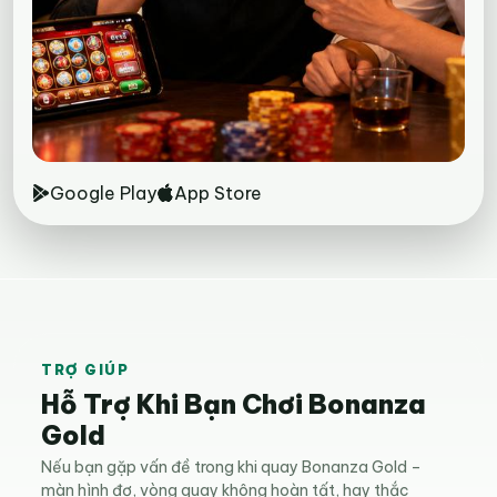
Google Play
App Store
TRỢ GIÚP
Hỗ Trợ Khi Bạn Chơi Bonanza
Gold
Nếu bạn gặp vấn đề trong khi quay Bonanza Gold –
màn hình đơ, vòng quay không hoàn tất, hay thắc