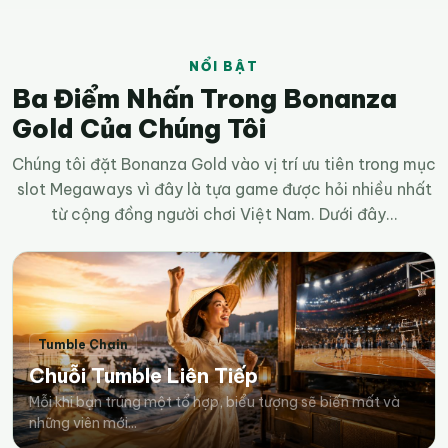
NỔI BẬT
Ba Điểm Nhấn Trong Bonanza
Gold Của Chúng Tôi
Chúng tôi đặt Bonanza Gold vào vị trí ưu tiên trong mục
slot Megaways vì đây là tựa game được hỏi nhiều nhất
từ cộng đồng người chơi Việt Nam. Dưới đây...
Tumble Chain
Chuỗi Tumble Liên Tiếp
Mỗi khi bạn trúng một tổ hợp, biểu tượng sẽ biến mất và
những viên mới...