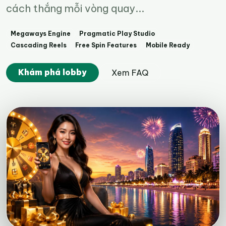
cách thắng mỗi vòng quay...
Megaways Engine
Pragmatic Play Studio
Cascading Reels
Free Spin Features
Mobile Ready
Khám phá lobby
Xem FAQ