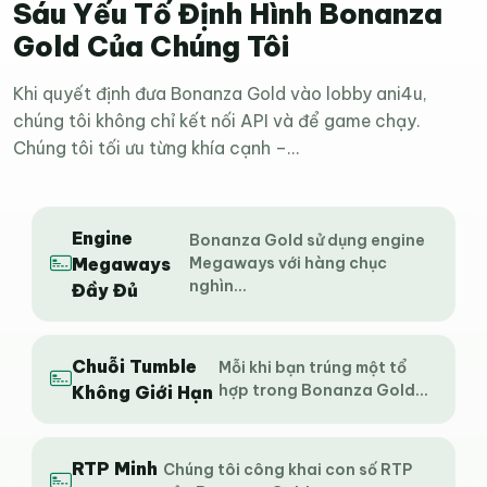
Sáu Yếu Tố Định Hình Bonanza
Gold Của Chúng Tôi
Khi quyết định đưa Bonanza Gold vào lobby ani4u,
chúng tôi không chỉ kết nối API và để game chạy.
Chúng tôi tối ưu từng khía cạnh –...
Engine
Bonanza Gold sử dụng engine
Megaways
Megaways với hàng chục
nghìn...
Đầy Đủ
Chuỗi Tumble
Mỗi khi bạn trúng một tổ
hợp trong Bonanza Gold...
Không Giới Hạn
RTP Minh
Chúng tôi công khai con số RTP