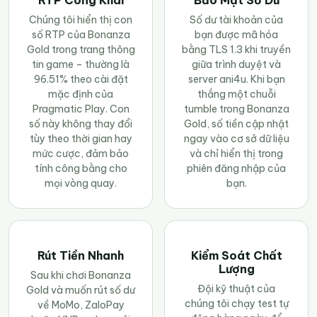
Chúng tôi hiển thị con
Số dư tài khoản của
số RTP của Bonanza
bạn được mã hóa
Gold trong trang thông
bằng TLS 1.3 khi truyền
tin game – thường là
giữa trình duyệt và
96.51% theo cài đặt
server ani4u. Khi bạn
mặc định của
thắng một chuỗi
Pragmatic Play. Con
tumble trong Bonanza
số này không thay đổi
Gold, số tiền cập nhật
tùy theo thời gian hay
ngay vào cơ sở dữ liệu
mức cược, đảm bảo
và chỉ hiển thị trong
tính công bằng cho
phiên đăng nhập của
mọi vòng quay.
bạn.
Rút Tiền Nhanh
Kiểm Soát Chất
Lượng
Sau khi chơi Bonanza
Đội kỹ thuật của
Gold và muốn rút số dư
chúng tôi chạy test tự
về MoMo, ZaloPay