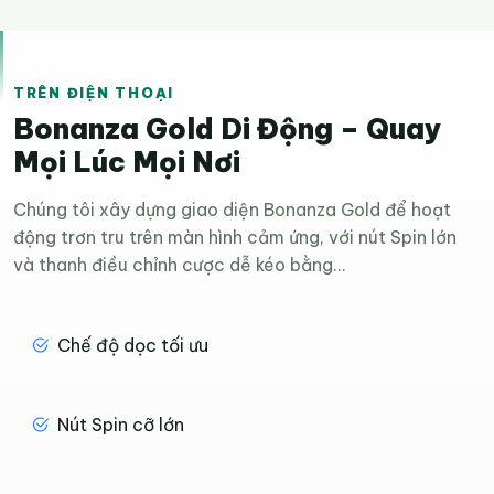
TRÊN ĐIỆN THOẠI
Bonanza Gold Di Động – Quay
Mọi Lúc Mọi Nơi
Chúng tôi xây dựng giao diện Bonanza Gold để hoạt
động trơn tru trên màn hình cảm ứng, với nút Spin lớn
và thanh điều chỉnh cược dễ kéo bằng...
Chế độ dọc tối ưu
Nút Spin cỡ lớn