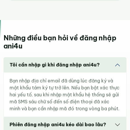
Những điều bạn hỏi về đăng nhập
ani4u
Tôi cần nhập gì khi đăng nhập ani4u?
Bạn nhập địa chỉ email đã dùng lúc đăng ký và
mật khẩu tám ký tự trở lên. Nếu bạn bật xác thực
hai yếu tố, sau khi nhập mật khẩu hệ thống sẽ gửi
mã SMS sáu chữ số đến số điện thoại đã xác
minh và bạn cần nhập mã đó trong vòng ba phút.
Phiên đăng nhập ani4u kéo dài bao lâu?