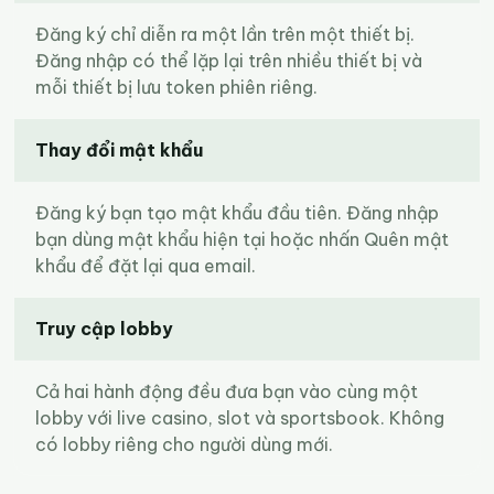
Đăng ký chỉ diễn ra một lần trên một thiết bị.
Đăng nhập có thể lặp lại trên nhiều thiết bị và
mỗi thiết bị lưu token phiên riêng.
Thay đổi mật khẩu
Đăng ký bạn tạo mật khẩu đầu tiên. Đăng nhập
bạn dùng mật khẩu hiện tại hoặc nhấn Quên mật
khẩu để đặt lại qua email.
Truy cập lobby
Cả hai hành động đều đưa bạn vào cùng một
lobby với live casino, slot và sportsbook. Không
có lobby riêng cho người dùng mới.