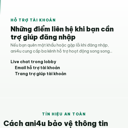
HỖ TRỢ TÀI KHOẢN
Những điểm liên hệ khi bạn cần
trợ giúp đăng nhập
Nếu bạn quên mật khẩu hoặc gặp lỗi khi đăng nhập,
ani4u cung cấp ba kênh hỗ trợ hoạt động song song...
Live chat trong lobby
Email hỗ trợ tài khoản
Trang trợ giúp tài khoản
TÍN HIỆU AN TOÀN
Cách ani4u bảo vệ thông tin