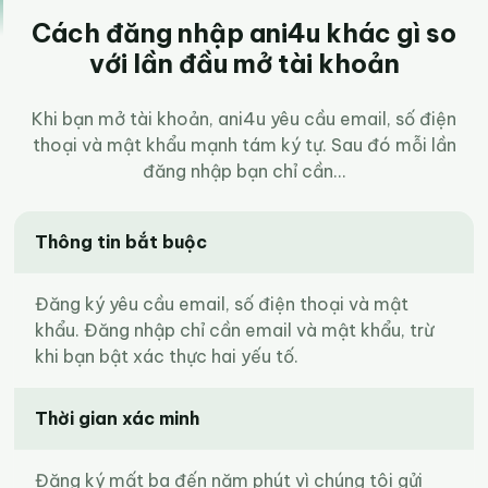
Cách đăng nhập ani4u khác gì so
với lần đầu mở tài khoản
Khi bạn mở tài khoản, ani4u yêu cầu email, số điện
thoại và mật khẩu mạnh tám ký tự. Sau đó mỗi lần
đăng nhập bạn chỉ cần...
Thông tin bắt buộc
Đăng ký yêu cầu email, số điện thoại và mật
khẩu. Đăng nhập chỉ cần email và mật khẩu, trừ
khi bạn bật xác thực hai yếu tố.
Thời gian xác minh
Đăng ký mất ba đến năm phút vì chúng tôi gửi